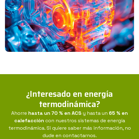
a 110/120 °C por el cambio de presión. Finalmente,
el gas llega a un intercambiador de temperatura
donde transfiere su exceso de calor al agua que se
quiere calentar.
Con este sistema podemos conseguir
ahorros en
la obtención de ACS de hasta un 70 % y hasta
un 65 % en calefacción
en comparación con
equipos de gas, gasóleo, propano o eléctricos.
CONSÚLTENOS
¿Interesado en energía
termodinámica?
Ahorre
hasta un 70 % en ACS
y hasta un
65 % en
calefacción
con nuestros sistemas de energía
termodinámica. Si quiere saber más información, no
dude en contactarnos.