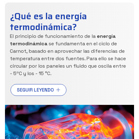
¿Qué es la energía
termodinámica?
El principio de funcionamiento de la
energía
termodinámica
se fundamenta en el ciclo de
Carnot, basado en aprovechar las diferencias de
temperatura entre dos fuentes. Para ello se hace
circular por los paneles un fluido que oscila entre
- 5ºC y los - 15 °C.
El fluido tras salir de la válvula de expansión en
SEGUIR LEYENDO
estado líquido, circula por los paneles donde se
calienta por medio del calor ambiental (el viento,
lluvia, sol...), de esta manera el fluido refrigerante
caliente pasa a estado gaseoso en el interior de
los paneles. El compresor aspira el gas y lo
comprime, subiendo así la temperatura del fluido