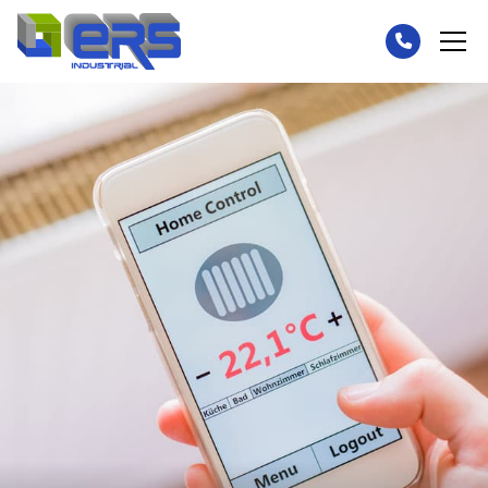
Área industrial
Energías renovables
Obras
Ofertas
Galería
Contacto
¿Necesita ayuda?
Llámenos: 986 788 384