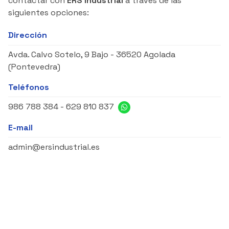
contactar con
ERS Industrial
a través de las
siguientes opciones:
Dirección
Avda. Calvo Sotelo, 9 Bajo -
36520 Agolada
(Pontevedra)
Teléfonos
986 788 384
-
629 810 837
E-mail
admin@ersindustrial.es