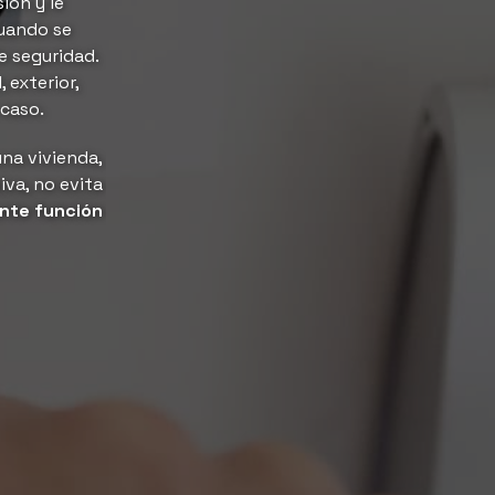
ión y le
Cuando se
e seguridad.
 exterior,
 caso.
una vivienda,
iva, no evita
nte función