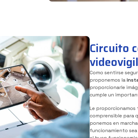
Circuito 
videovigi
Como sentirse segur
proponemos la
inst
proporcionarle imáge
cumple un important
Le proporcionamos t
comprensible para qu
ponemos en marcha 
funcionamiento sea c
el buen funcionamie