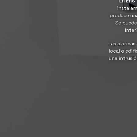
En
ERS 
instalam
produce una
Se pueden
inter
Las alarmas 
local o edif
una intrusió