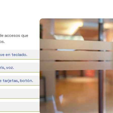
 de accesos que
os.
ve en teclado.
is, voz.
e tarjetas, botón.